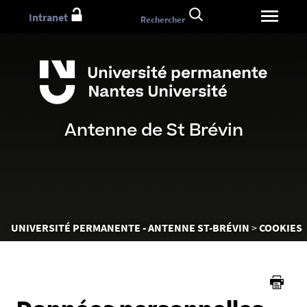
Aller
Intranet
Rechercher
au
contenu
Antenne de St Brévin
Vous
UNIVERSITÉ PERMANENTE - ANTENNE ST-BRÉVIN
COOKIES
êtes
ici :